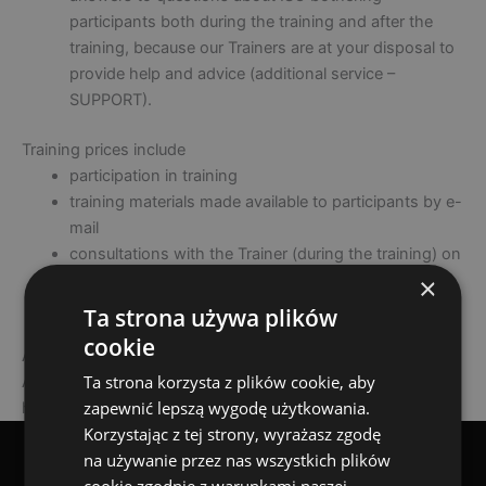
participants both during the training and after the
training, because our Trainers are at your disposal to
provide help and advice (additional service –
SUPPORT).
Training prices include
participation in training
training materials made available to participants by e-
mail
consultations with the Trainer (during the training) on
​​topics related to the topic of the training
×
lunches during the training and coffee treats
Ta strona używa plików
cookie
Accommodation can be booked for an additional fee.
Ta strona korzysta z plików cookie, aby
Accommodation for training participants is booked in cozy
zapewnić lepszą wygodę użytkowania.
hotels near the training place.
Korzystając z tej strony, wyrażasz zgodę
na używanie przez nas wszystkich plików
cookie zgodnie z warunkami naszej