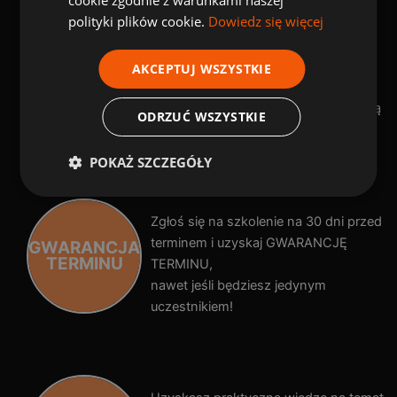
KORZYŚCI Z NASZYCH SZKOLEŃ
polityki plików cookie.
Dowiedz się więcej
Tylko u nas zakres szkolenia 3w1:
SZKOLENIA
Wymagania ISO + Pełnomocnik +
AKCEPTUJ WSZYSTKIE
3w1
Audytor,
Oszczędzasz do
czyli trzy szkolenia w jednej cenie dają
2000 zł
ODRZUĆ WSZYSTKIE
oszczędności nawet do 2000 zł .
POKAŻ SZCZEGÓŁY
Zgłoś się na szkolenie na 30 dni przed
terminem i uzyskaj GWARANCJĘ
GWARANCJA
TERMINU
TERMINU,
nawet jeśli będziesz jedynym
uczestnikiem!