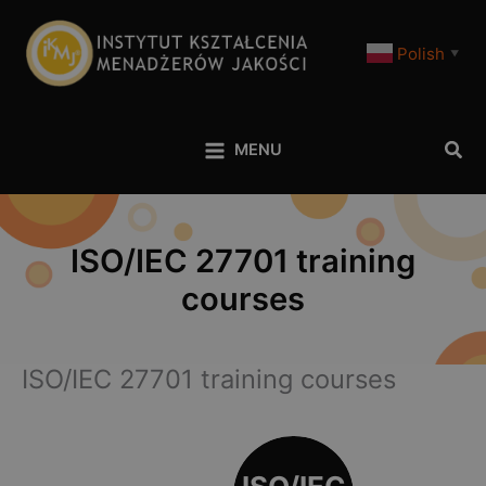
Polish
▼
Szuk
MENU
ISO/IEC 27701 training
courses
ISO/IEC 27701 training courses