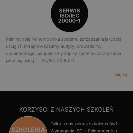
SERWIS
ISO/IEC
20000-1
Pełnimy rolę Pełnomocnika systemu zarządzania jakością
usług IT. Przeprowadzamy audyty, prowadzimy
dokumentację i uzupełniamy zapisy systemu zarządzania
jakością usług IT ISO/IEC 20000-1.
więcej
KORZYŚCI Z NASZYCH SZKOLEŃ
Tylko u nas zakres szkolenia 3w1:
SZKOLENIA
Wymagania ISO + Pełnomocnik +