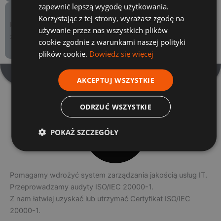
zapewnić lepszą wygodę użytkowania.
KONSULTACJE Z TRENEREM
Korzystając z tej strony, wyrażasz zgodę na
konsultacje z Trenerem (w trakcie szkolenia) na tematy
używanie przez nas wszystkich plików
związane z tematem szkolenia
cookie zgodnie z warunkami naszej polityki
plików cookie.
Dowiedz się więcej
NASZE USŁUGI ISO/IEC 20000-1
AKCEPTUJ WSZYSTKIE
ODRZUĆ WSZYSTKIE
CERTYFIKAT
POKAŻ SZCZEGÓŁY
ISO/IEC
20000-1
Pomagamy wdrożyć system zarządzania jakością usług IT.
Przeprowadzamy audyty ISO/IEC 20000-1.
Z nam łatwiej uzyskać lub utrzymać Certyfikat ISO/IEC
20000-1.