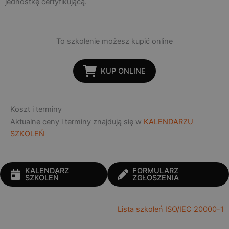
jednostkę certyfikującą.
To szkolenie możesz kupić online
KUP ONLINE
Koszt i terminy
Aktualne ceny i terminy znajdują się w
KALENDARZU
SZKOLEŃ
KALENDARZ
FORMULARZ
SZKOLEŃ
ZGŁOSZENIA
Lista szkoleń
ISO/IEC 20000-1