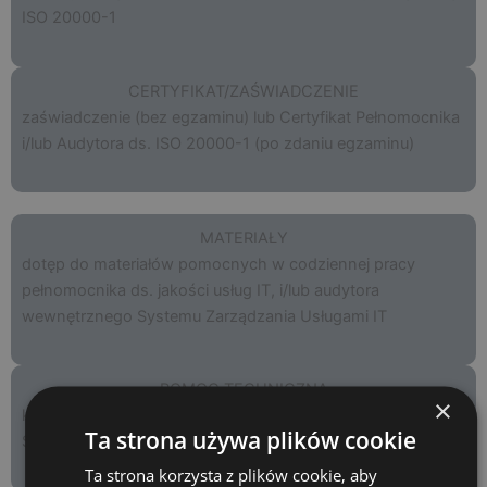
ISO 20000-1
CERTYFIKAT/ZAŚWIADCZENIE
zaświadczenie (bez egzaminu) lub Certyfikat Pełnomocnika
i/lub Audytora ds. ISO 20000-1 (po zdaniu egzaminu)
MATERIAŁY
dotęp do materiałów pomocnych w codziennej pracy
pełnomocnika ds. jakości usług IT, i/lub audytora
wewnętrznego Systemu Zarządzania Usługami IT
POMOC TECHNICZNA
×
konsultacje z Trenerem po szkoleniu (dodatkowa usługa –
Ta strona używa plików cookie
SUPPORT)
Ta strona korzysta z plików cookie, aby