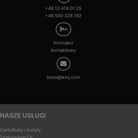
+48 12 414 01 25
+48 500 328 182
formularz
kontaktowy
biuro@ikmj.com
NASZE USŁUGI
Certyfikaty i Audyty
Znakowanie CE