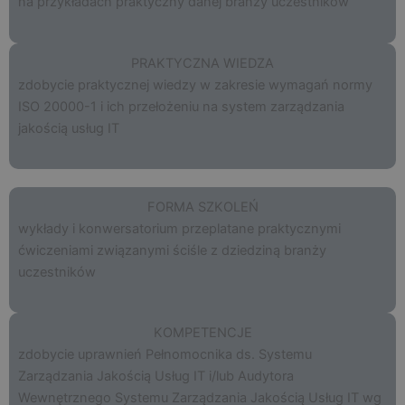
na przykładach praktyczny danej branży uczestników
PRAKTYCZNA WIEDZA
zdobycie praktycznej wiedzy w zakresie wymagań normy
ISO 20000-1 i ich przełożeniu na system zarządzania
jakością usług IT
FORMA SZKOLEŃ
wykłady i konwersatorium przeplatane praktycznymi
ćwiczeniami związanymi ściśle z dziedziną branży
uczestników
KOMPETENCJE
zdobycie uprawnień Pełnomocnika ds. Systemu
Zarządzania Jakością Usług IT i/lub Audytora
Wewnętrznego Systemu Zarządzania Jakością Usług IT wg