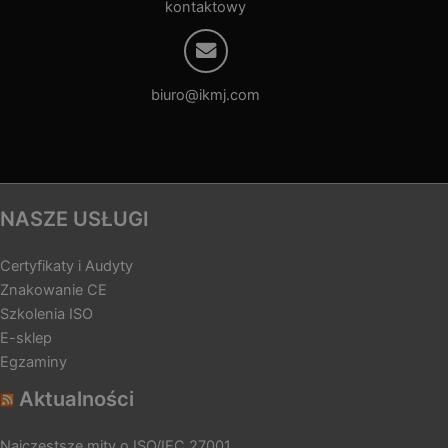
kontaktowy
biuro@ikmj.com
NASZE USŁUGI
Certyfikaty i Audyty
Znakowanie CE
Szkolenia ISO
E-sklep
Egzaminy
Aktualności
Najczęstsze mity o ISO/IEC 27001