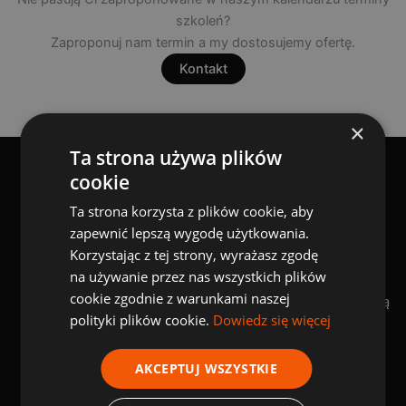
szkoleń?
Zaproponuj nam termin a my dostosujemy ofertę.
Kontakt
×
Ta strona używa plików
cookie
KORZYŚCI Z NASZYCH SZKOLEŃ
Ta strona korzysta z plików cookie, aby
zapewnić lepszą wygodę użytkowania.
Tylko u nas zakres szkolenia 3w1:
SZKOLENIA
Korzystając z tej strony, wyrażasz zgodę
Wymagania ISO + Pełnomocnik +
3w1
na używanie przez nas wszystkich plików
Audytor,
Oszczędzasz do
cookie zgodnie z warunkami naszej
czyli trzy szkolenia w jednej cenie dają
2000 zł
polityki plików cookie.
Dowiedz się więcej
oszczędności nawet do 2000 zł .
AKCEPTUJ WSZYSTKIE