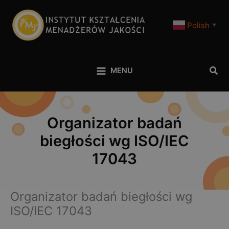
Polish
▼
Szuk
MENU
Organizator badań
biegłości wg ISO/IEC
17043
Organizator badań biegłości wg
ISO/IEC 17043