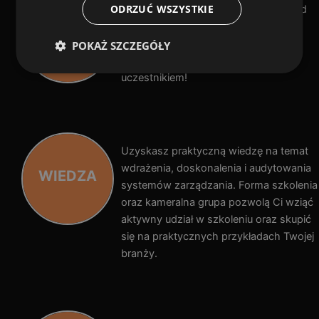
ODRZUĆ WSZYSTKIE
Zgłoś się na szkolenie na 30 dni przed
terminem i uzyskaj GWARANCJĘ
GWARANCJA
TERMINU
TERMINU,
POKAŻ SZCZEGÓŁY
nawet jeśli będziesz jedynym
uczestnikiem!
Uzyskasz praktyczną wiedzę na temat
wdrażenia, doskonalenia i audytowania
WIEDZA
systemów zarządzania. Forma szkolenia
oraz kameralna grupa pozwolą Ci wziąć
aktywny udział w szkoleniu oraz skupić
się na praktycznych przykładach Twojej
branży.