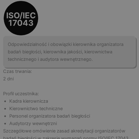
ISO/IEC
17043
Odpowiedzialność i obowiązki kierownika organizatora
badań biegłości, kierownika jakości, kierownictwa
technicznego i audytora wewnętrznego.
Czas trwania:
2 dni
Profil uczestnika:
Kadra kierownicza
Kierownictwo techniczne
Personel organizatora badań biegłości
Audytorzy wewnętrzni
Szczegółowe omówienie zasad akredytacji organizatorów
badań biegłości w zakresie wymagań normy ISO/IEC 17043